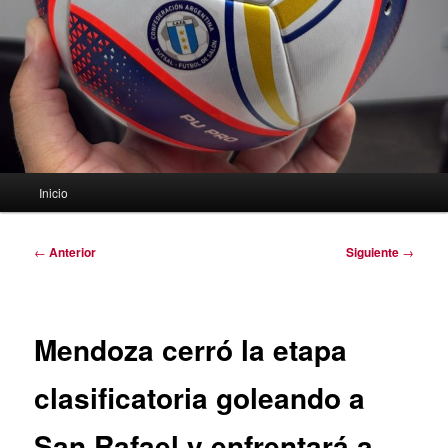
Menú
Inicio
principal
Navegación
←
Anterior
Siguiente
→
de
entradas
Mendoza cerró la etapa
clasificatoria goleando a
San Rafael y enfrentará a