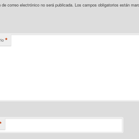
n de correo electrónico no será publicada.
Los campos obligatorios están mar
*
io
*