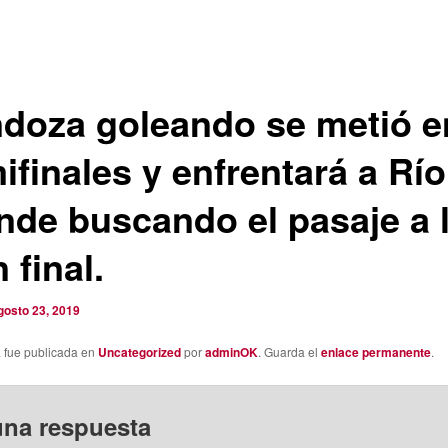
doza goleando se metió e
ifinales y enfrentará a Río
nde buscando el pasaje a 
 final.
gosto 23, 2019
a fue publicada en
Uncategorized
por
adminOK
. Guarda el
enlace permanente
.
una respuesta