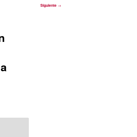
Siguiente
→
n
la