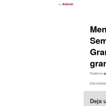
Navegación
←
Anterior
de
entradas
Men
Sem
Gra
gran
Posted on
a
Esta entrad
Deja 