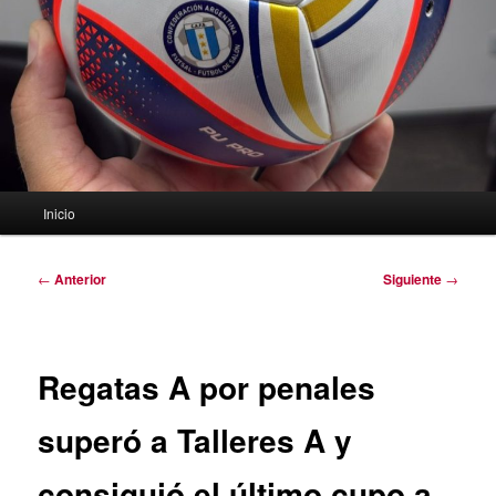
Menú
Inicio
principal
Navegación
←
Anterior
Siguiente
→
de
entradas
Regatas A por penales
superó a Talleres A y
consiguió el último cupo a