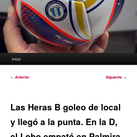
Menú
Inicio
principal
Navegación
←
Anterior
Siguiente
→
de
entradas
Las Heras B goleo de local
y llegó a la punta. En la D,
el Lobo empató en Palmira