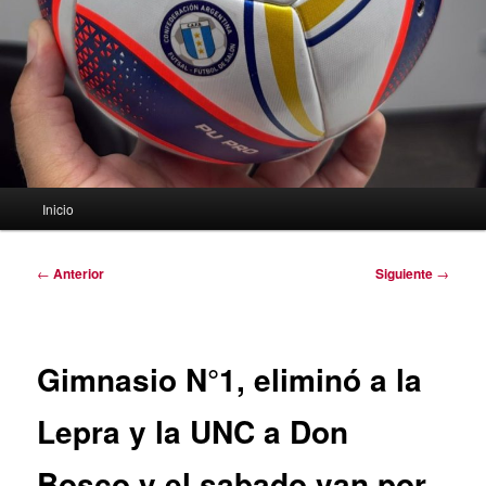
Menú
Inicio
principal
Navegación
←
Anterior
Siguiente
→
de
entradas
Gimnasio N°1, eliminó a la
Lepra y la UNC a Don
Bosco y el sabado van por