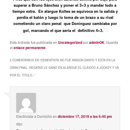
superar a Bruno Sánchez y poner el 3×3 y mandar todo a
tiempo extra. En alargue Koltes se equivoca en la salida y
perdía el balón y luego lo toma de un brazo a su rival
cometiendo un claro penal que Doninguez cambiaba por
gol, marcando el que sería el definitivo 4×3.
Esta entrada fue publicada en
Uncategorized
por
adminOK
. Guarda
el
enlace permanente
.
2 COMENTARIOS EN “
CEMENTISTA NO FUE NINGÚN SANTO Y ESTA EN LA
GRAN FINAL. REGATAS LE GANÓ EN ALARGUE EL CLÁSICO A JOCKEY Y VA
POR EL TITULO..
”
Electricista a Domicilio
en
diciembre 17, 2019 a las 6:40 pm
dijo: