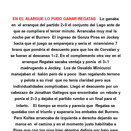
EN EL ALARGUE LO PUDO GANAR REGATAS
Lo ganaba
en el arranque del partido 2×0 el conjunto del Lago ante de
que se cumpliera el tercer minuto. Arrancaba muy mal la
noche par el Burrero El ingreso de Gonza Pires en Jockey
hacia que el juego se emparejara y seria el mismísimo 7
bravo que pondría el descuento para que los de Corvalan y
se fueran al descanso 1×2. En el complemento otra vez en el
arranque Regatas sacaba ventaja y ponía el 3×1
madrugando a Jockey. Los de Osvaldo Minicucci
manejaban el balón pero de a poco iban regalando terreno
y pelota a su rival que no tenía claridad pero sus
individualidades complicaban. Llegó el descuento por un
cabezazo de Jonathan Gallegos que encontraba un rebote y
ponía el 2×3 y dejaba el partido rumbo a un final para el
infarto.
El tiempo se moría y parecía que Regatas se
quedaba con el triunfo y superaría los embates del Burrero.
Pero Koltes arrancaba de izquierda a derecha dejando su
marca en el camino y en el momento justo habilitaba a
Pires que con los ojos bien abiertos definía por bajo para