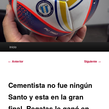
Menú
Inicio
principal
Navegación
←
Anterior
Siguiente
→
de
entradas
Cementista no fue ningún
Santo y esta en la gran
final. Regatas le ganó en