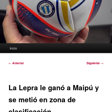
Menú
Inicio
principal
Navegación
←
Anterior
Siguiente
→
de
entradas
La Lepra le ganó a Maipú y
se metió en zona de
clasificación.