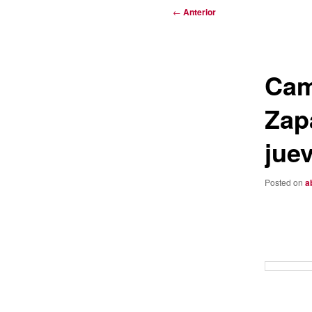
Navegación
←
Anterior
de
entradas
Cam
Zap
jue
Posted on
a