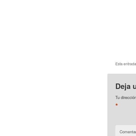
Esta entrad
Deja 
Tu direcció
*
Comentar