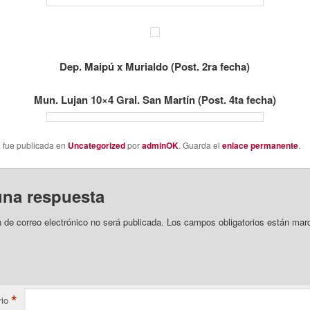
Dep. Maipú x Murialdo (Post. 2ra fecha)
Mun. Lujan 10×4 Gral. San Martín (Post. 4ta fecha)
a fue publicada en
Uncategorized
por
adminOK
. Guarda el
enlace permanente
.
una respuesta
n de correo electrónico no será publicada.
Los campos obligatorios están mar
*
io