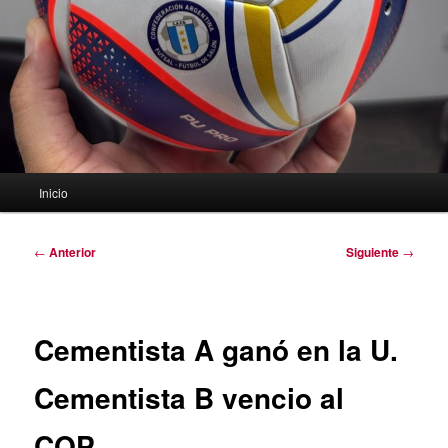
Menú
Inicio
principal
Navegación
←
Anterior
Siguiente
→
de
entradas
Cementista A ganó en la U.
Cementista B vencio al
COP.