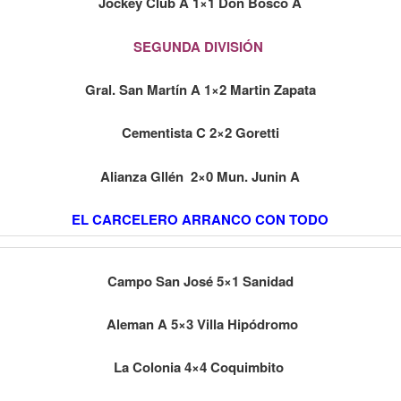
Jockey Club A 1×1 Don Bosco A
SEGUNDA DIVISIÓN
Gral. San Martín A 1×2 Martin Zapata
Cementista C 2×2 Goretti
Alianza Gllén 2×0 Mun. Junin A
EL CARCELERO ARRANCO CON TODO
Campo San José 5×1 Sanidad
Aleman A 5×3 Villa Hipódromo
La Colonia 4×4 Coquimbito