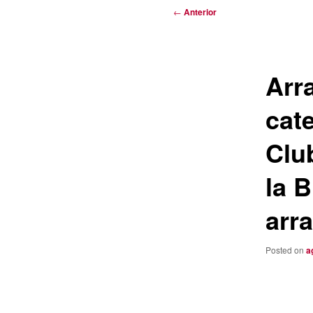
Navegación
←
Anterior
de
entradas
Arr
cat
Clu
la 
arr
Posted on
a