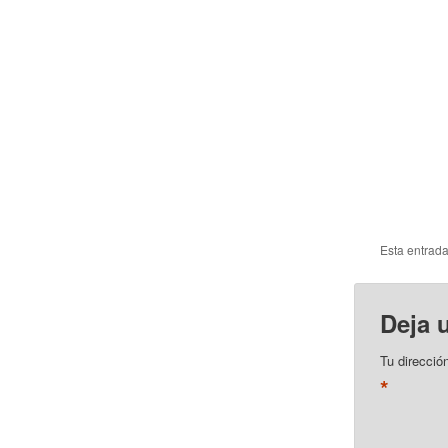
Esta entrad
Deja 
Tu direcció
*