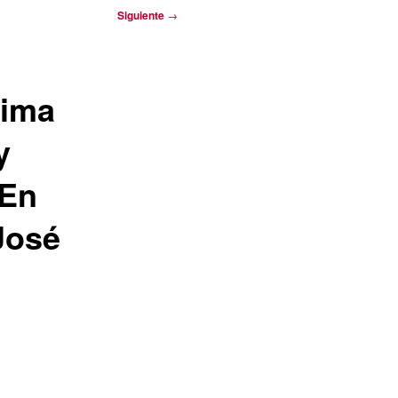
Siguiente
→
xima
y
 En
José