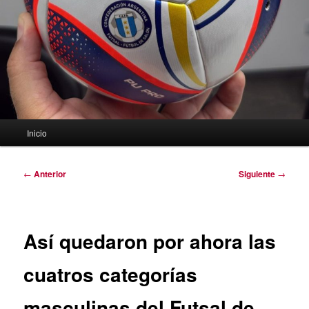
Menú
Inicio
principal
Navegación
←
Anterior
Siguiente
→
de
entradas
Así quedaron por ahora las
cuatros categorías
masculinas del Futsal de