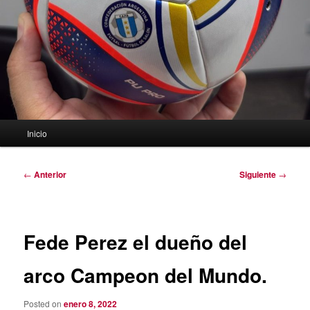
Menú
Inicio
principal
Navegación
←
Anterior
Siguiente
→
de
entradas
Fede Perez el dueño del
arco Campeon del Mundo.
Posted on
enero 8, 2022