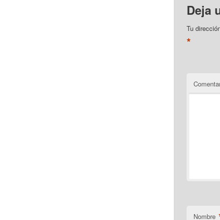
Deja 
Tu direcció
*
Comentar
Nombre