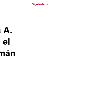
Siguiente
→
 A.
 el
emán