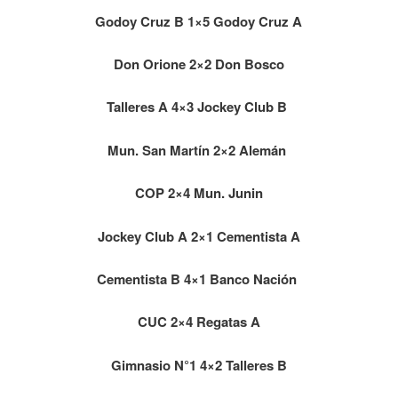
Godoy Cruz B 1×5 Godoy Cruz A
Don Orione 2×2 Don Bosco
Talleres A 4×3 Jockey Club B
Mun. San Martín 2×2 Alemán
COP 2×4 Mun. Junin
Jockey Club A 2×1 Cementista A
Cementista B 4×1 Banco Nación
CUC 2×4 Regatas A
Gimnasio N°1 4×2 Talleres B