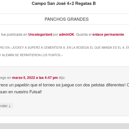
Campo San José 4×2 Regatas B
a fue publicada en
Uncategorized
por
adminOK
. Guarda el
enlace permanente
.
IO EN «
JOCKEY A SUPERÓ A CEMENTISTA A. EN LA BODEGA EL QUE MANDA ES EL A. E
Y ALEMÁN SE REPARTIERON LOS PUNTOS.
»
iego
en
marzo 5, 2022 a las 4:47 pm
dijo:
ece un papelón que el torneo se juegue con dos pelotas diferentes!
san en nuestro Futsal!
↓
onder