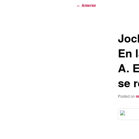
Navegación
←
Anterior
de
entradas
Joc
En 
A. 
se 
Posted on
m