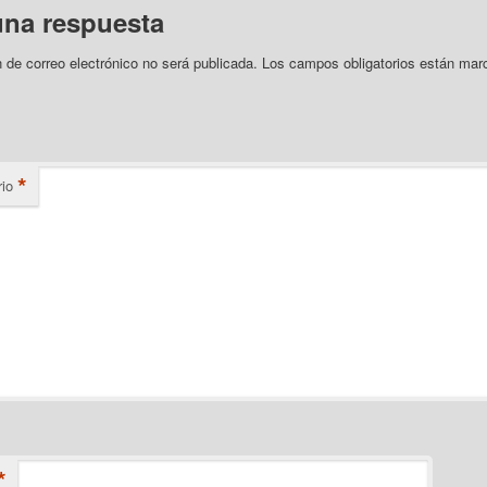
una respuesta
n de correo electrónico no será publicada.
Los campos obligatorios están mar
*
io
*