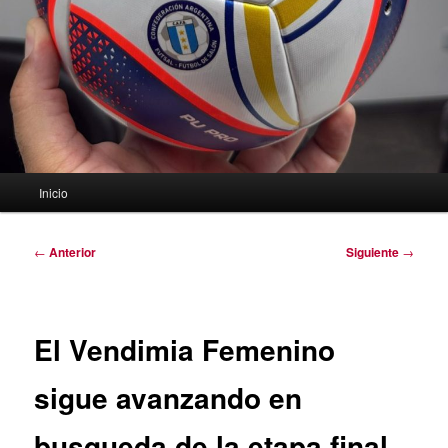
Menú
Inicio
principal
Navegación
←
Anterior
Siguiente
→
de
entradas
El Vendimia Femenino
sigue avanzando en
busqueda de la etapa final.