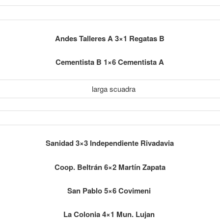
Andes Talleres A 3×1 Regatas B
Cementista B 1×6 Cementista A
Sanidad 3×3 Independiente Rivadavia
Coop. Beltrán 6×2 Martín Zapata
San Pablo 5×6 Covimeni
La Colonia 4×1 Mun. Lujan