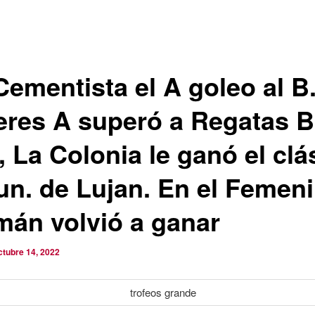
Cementista el A goleo al B
leres A superó a Regatas B
, La Colonia le ganó el clá
un. de Lujan. En el Femen
mán volvió a ganar
ctubre 14, 2022