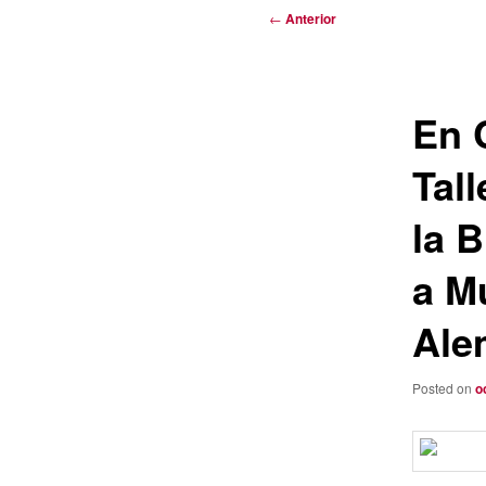
Navegación
←
Anterior
de
entradas
En 
Tal
la B
a M
Ale
Posted on
o