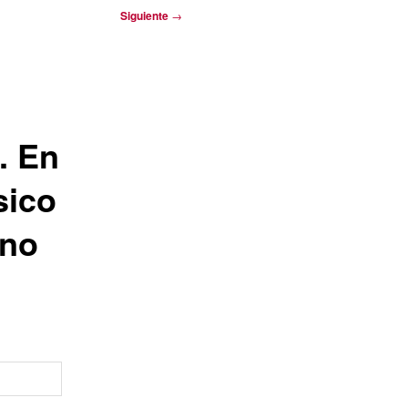
Siguiente
→
.
. En
sico
ino