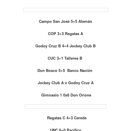
Campo San José 5×5 Alemán
COP 3×3 Regatas A
Godoy Cruz B 4×4 Jockey Club B
CUC 3×1 Talleres B
Don Bosco 5×5 Banco Nación
Jockey Club A x Godoy Cruz A
Gimnasio 1 0x6 Don Orione
Regatas C 4×3 Cerede
UNC 6×0 Pacífico