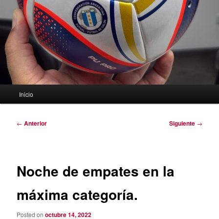
Menú
Inicio
principal
Navegación
←
Anterior
Siguiente
→
de
entradas
Noche de empates en la
máxima categoría.
Posted on
octubre 14, 2022