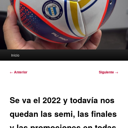
Menú
Inicio
principal
Navegación
←
Anterior
Siguiente
→
de
entradas
Se va el 2022 y todavía nos
quedan las semi, las finales
y las promociones en todas