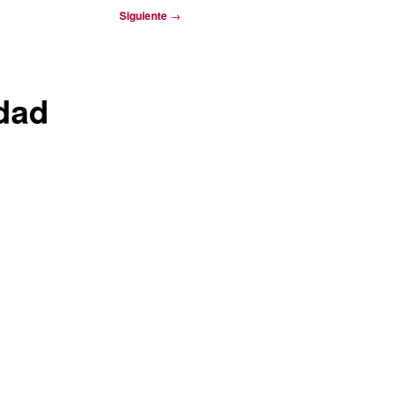
Siguiente
→
dad