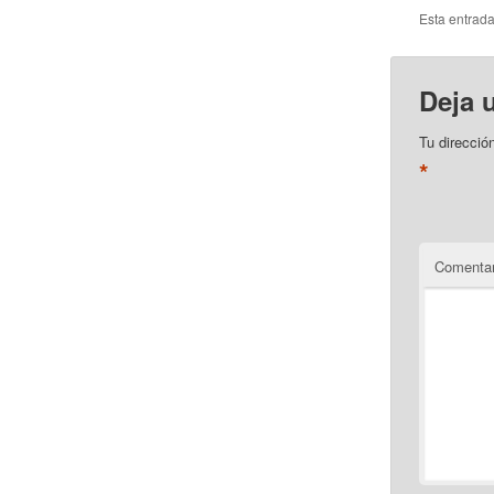
Esta entrad
Deja 
Tu direcció
*
Comentar