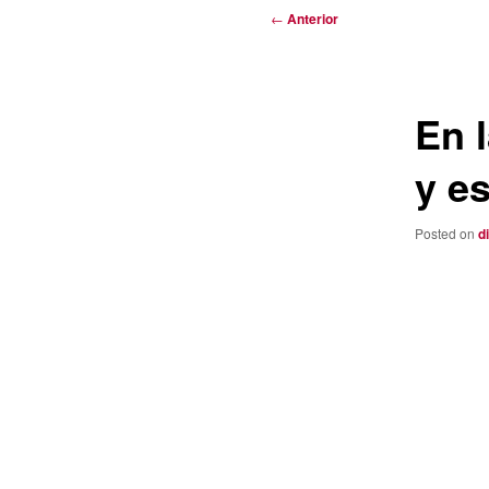
Navegación
←
Anterior
de
entradas
En 
y e
Posted on
d