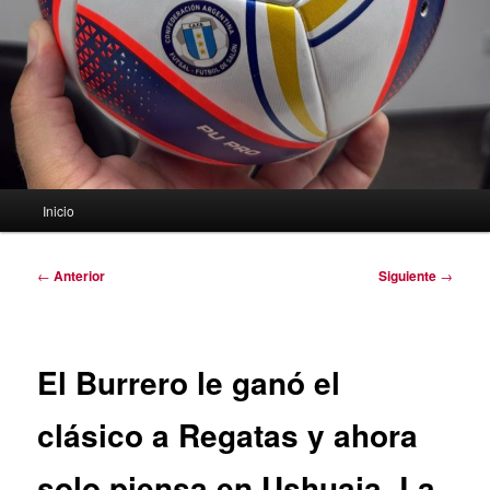
Menú
Inicio
principal
Navegación
←
Anterior
Siguiente
→
de
entradas
El Burrero le ganó el
clásico a Regatas y ahora
solo piensa en Ushuaia. La