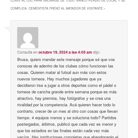
CLAVE AL CUC PARA SALVARSE DE TODO. BANCO PERDIÓ DE LOCAL Y SE
COMPLICA. CEMENTISTA FRENÓ AL MATADOR DE VISITANTE.
»
Consulta
en
octubre 19, 2024 a las 4:05 am
dijo:
Brusa, quiero mandar este mensaje porque sé que vos
conoces de adentro de los clubes cómo funcionan las
cosas. Quieren matar al futsal aun más con estos
nuevos torneos. Hay muchos jugadores que ya
decidieron irse a jugar a otros deportes como el pádel o
torneos de cancha grande entre semana porque es más
atractivo, hay premios, hay fotógrafos y se crea una
rivalidad por la competencia. Acá quieren hacer todo lo
contrario, crecer de un mes al otro con cosas que llevan
tiempo. 4 equipos menos y se soluciona todo? Partidos
postergados, árbitros, publicó que cada vez es menor y
que los estadios en las finales están cada vez más
vacíos. Hay instituciones completas que abandonarán el