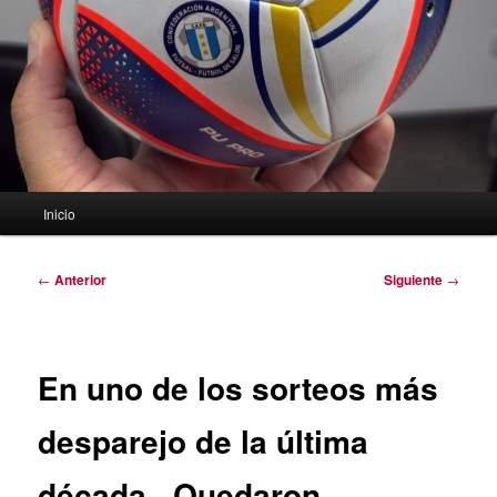
Menú
Inicio
principal
Navegación
←
Anterior
Siguiente
→
de
entradas
En uno de los sorteos más
desparejo de la última
década,. Quedaron