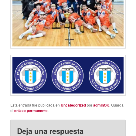
Esta entrada fue publicada en
Uncategorized
por
adminOK
. Guarda
el
enlace permanente
.
Deja una respuesta