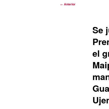
Navegación
←
Anterior
de
entradas
Se 
Pre
el g
Mai
man
Gua
Uje