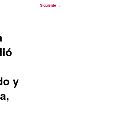
Siguiente
→
a
dió
do y
a,