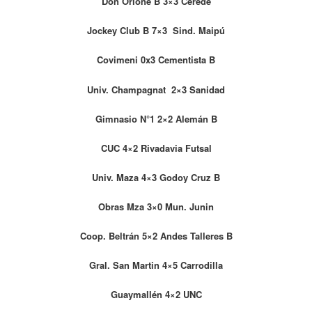
Don Orione B 3×3 Cerede
Jockey Club B 7×3 Sind. Maipú
Covimeni 0x3 Cementista B
Univ. Champagnat 2×3 Sanidad
Gimnasio N°1 2×2 Alemán B
CUC 4×2 Rivadavia Futsal
Univ. Maza 4×3 Godoy Cruz B
Obras Mza 3×0 Mun. Junin
Coop. Beltrán 5×2 Andes Talleres B
Gral. San Martin 4×5 Carrodilla
Guaymallén 4×2 UNC