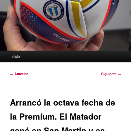
Menú
Inicio
principal
Navegación
←
Anterior
Siguiente
→
de
entradas
Arrancó la octava fecha de
la Premium. El Matador
ganó en San Martin y es