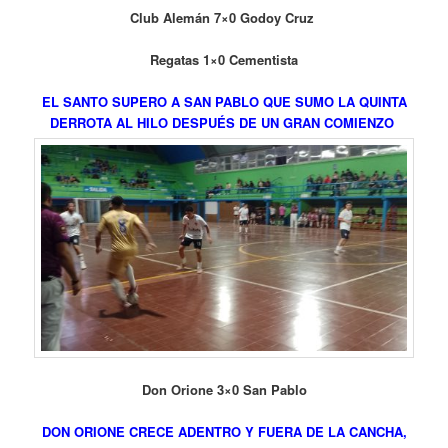
Club Alemán 7×0 Godoy Cruz
Regatas 1×0 Cementista
EL SANTO SUPERO A SAN PABLO QUE SUMO LA QUINTA
DERROTA AL HILO DESPUÉS DE UN GRAN COMIENZO
Don Orione 3×0 San Pablo
DON ORIONE CRECE ADENTRO Y FUERA DE LA CANCHA,