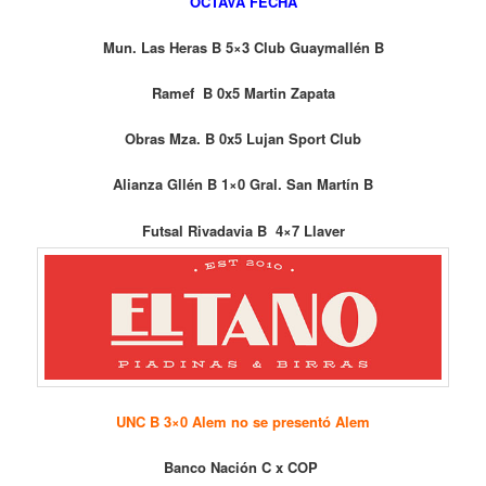
OCTAVA FECHA
Mun. Las Heras B 5×3 Club Guaymallén B
Ramef B 0x5 Martin Zapata
Obras Mza. B 0x5 Lujan Sport Club
Alianza Gllén B 1×0 Gral. San Martín B
Futsal Rivadavia B 4×7 Llaver
UNC B 3×0 Alem no se presentó Alem
Banco Nación C x COP