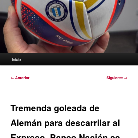
Menú
Inicio
principal
Navegación
←
Anterior
Siguiente
→
de
entradas
Tremenda goleada de
Alemán para descarrilar al
Expreso. Banco Nación se