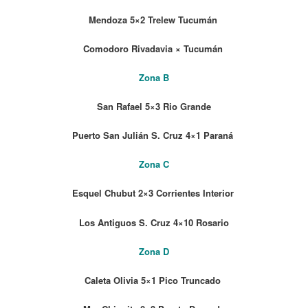
Mendoza 5×2 Trelew Tucumán
Comodoro Rivadavia × Tucumán
Zona B
San Rafael 5×3 Rio Grande
Puerto San Julián S. Cruz 4×1
Paraná
Zona C
Esquel Chubut 2×3 Corrientes Interior
Los Antiguos S. Cruz 4×10
Rosario
Zona D
Caleta Olivia 5×1 Pico Truncado