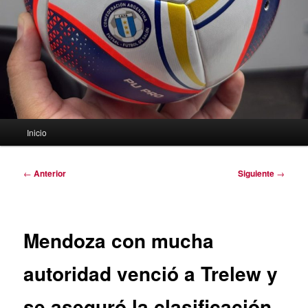
Menú
Inicio
principal
Navegación
←
Anterior
Siguiente
→
de
entradas
Mendoza con mucha
autoridad venció a Trelew y
se aseguró la clasificación