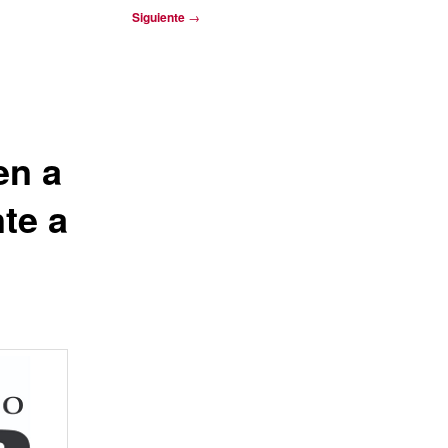
Siguiente
→
en a
te a