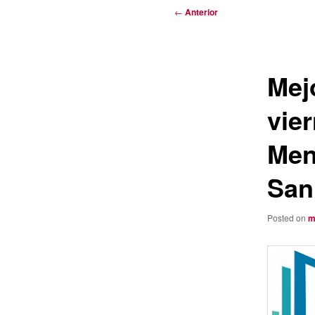
Navegación
←
Anterior
de
entradas
Mejo
vie
Men
San
Posted on
m