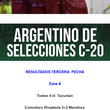
RESULTADOS TERCERA FECHA
Zona A
Trelew 4×6 Tucumán
Comodoro Rivadavia 3×2 Mendoza