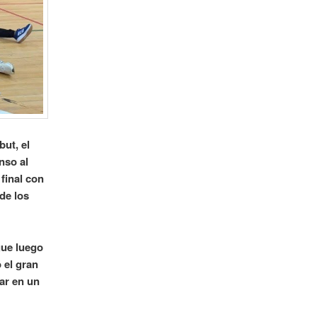
ut, el
nso al
final con
de los
gue luego
 el gran
tar en un