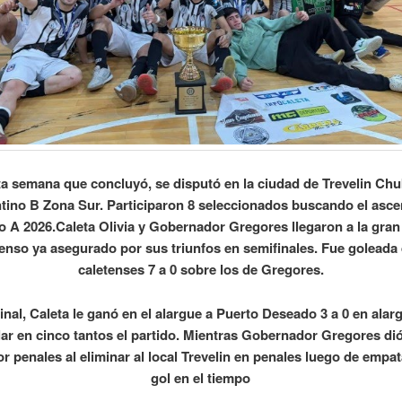
ta semana que concluyó, se disputó en la ciudad de Trevelin Chub
tino B Zona Sur. Participaron 8 seleccionados buscando el asce
o A 2026.Caleta Olivia y Gobernador Gregores llegaron a la gran 
censo ya asegurado por sus triunfos en semifinales. Fue goleada 
caletenses 7 a 0 sobre los de Gregores.
inal, Caleta le ganó en el alargue a Puerto Deseado 3 a 0 en alar
lar en cinco tantos el partido. Mientras Gobernador Gregores dió
r penales al eliminar al local Trevelin en penales luego de empa
gol en el tiempo