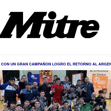
 CON UN GRAN CAMPAÑON LOGRO EL RETORNO AL ARGEN