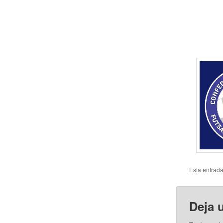
Esta entrad
Deja 