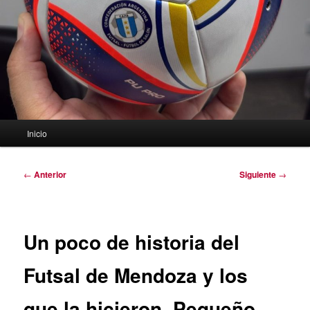
Menú
Inicio
principal
Navegación
←
Anterior
Siguiente
→
de
entradas
Un poco de historia del
Futsal de Mendoza y los
que la hicieron. Pequeño