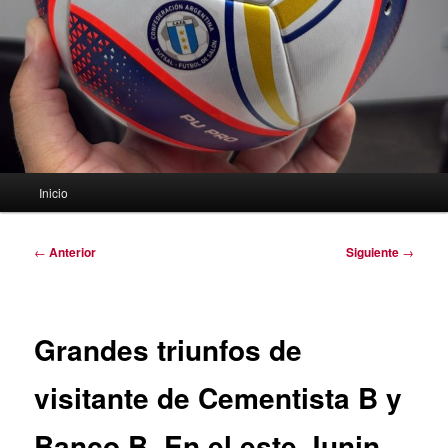
Menú
Inicio
principal
Navegación
←
Anterior
Siguiente
→
de
entradas
Grandes triunfos de
visitante de Cementista B y
Banco B. En el este Junin