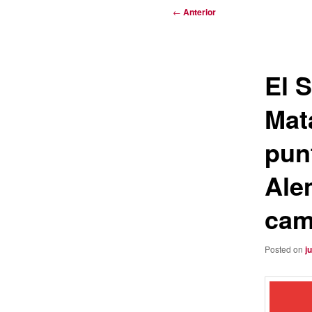
Navegación
←
Anterior
de
entradas
El 
Mat
pun
Ale
cam
Posted on
j