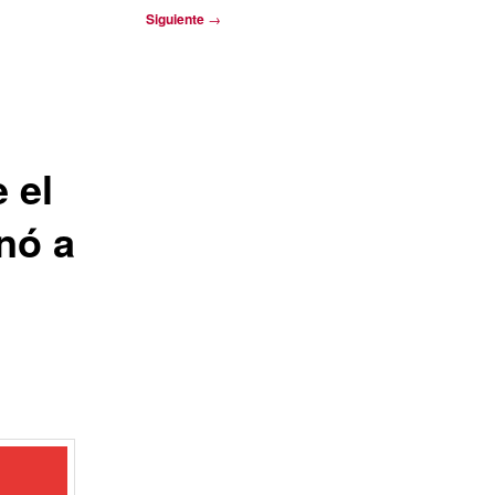
Siguiente
→
 el
nó a