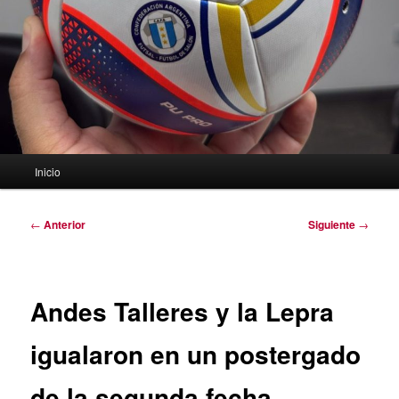
Menú
Inicio
principal
Navegación
←
Anterior
Siguiente
→
de
entradas
Andes Talleres y la Lepra
igualaron en un postergado
de la segunda fecha.