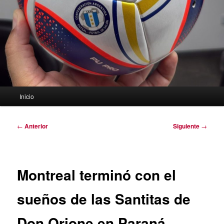
Menú
Inicio
principal
Navegación
←
Anterior
Siguiente
→
de
entradas
Montreal terminó con el
sueños de las Santitas de
Don Orione en Paraná.