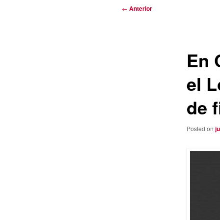
Navegación
←
Anterior
de
entradas
En 
el 
de f
Posted on
j