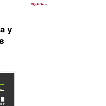
Siguiente
→
a y
s