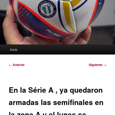
Menú
Inicio
principal
Navegación
←
Anterior
Siguiente
→
de
entradas
En la Série A , ya quedaron
armadas las semifinales en
la zona A y el lunes se