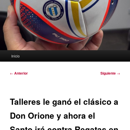
Menú
Inicio
principal
Navegación
←
Anterior
Siguiente
→
de
entradas
Talleres le ganó el clásico a
Don Orione y ahora el
Santo irá contra Regatas en