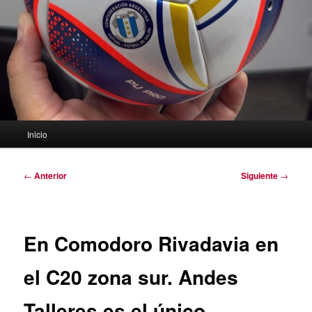
Menú
Inicio
principal
Navegación
←
Anterior
Siguiente
→
de
entradas
En Comodoro Rivadavia en
el C20 zona sur. Andes
Talleres es el único