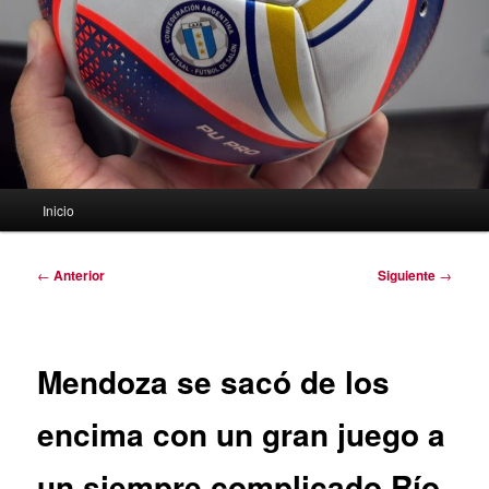
Menú
Inicio
principal
Navegación
←
Anterior
Siguiente
→
de
entradas
Mendoza se sacó de los
encima con un gran juego a
un siempre complicado Río